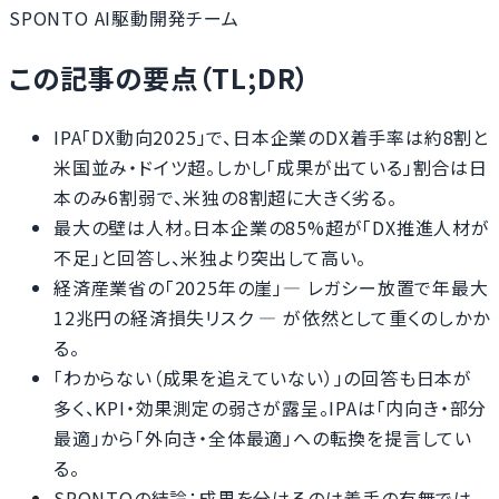
SPONTO AI駆動開発チーム
この記事の要点（TL;DR）
IPA「DX動向2025」で、日本企業のDX着手率は約8割と
米国並み・ドイツ超。しかし「成果が出ている」割合は日
本のみ6割弱で、米独の8割超に大きく劣る。
最大の壁は人材。日本企業の85%超が「DX推進人材が
不足」と回答し、米独より突出して高い。
経済産業省の「2025年の崖」— レガシー放置で年最大
12兆円の経済損失リスク — が依然として重くのしかか
る。
「わからない（成果を追えていない）」の回答も日本が
多く、KPI・効果測定の弱さが露呈。IPAは「内向き・部分
最適」から「外向き・全体最適」への転換を提言してい
る。
SPONTOの結論：成果を分けるのは着手の有無では