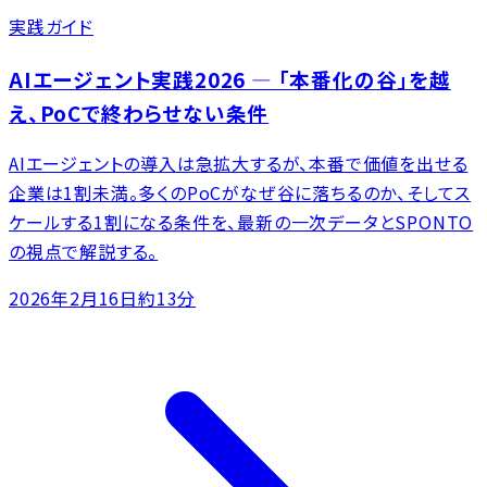
実践ガイド
AIエージェント実践2026 ― 「本番化の谷」を越
え、PoCで終わらせない条件
AIエージェントの導入は急拡大するが、本番で価値を出せる
企業は1割未満。多くのPoCがなぜ谷に落ちるのか、そしてス
ケールする1割になる条件を、最新の一次データとSPONTO
の視点で解説する。
2026年2月16日
約13分