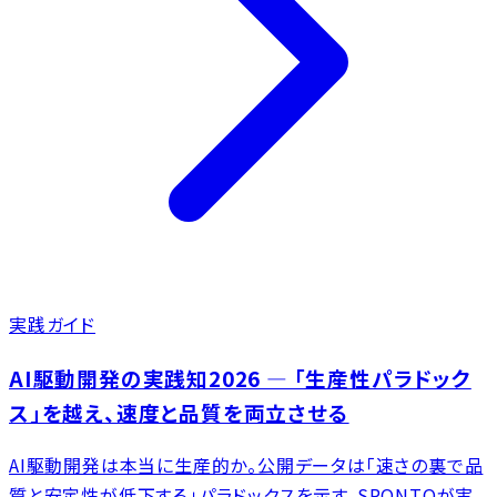
実践ガイド
AI駆動開発の実践知2026 ― 「生産性パラドック
ス」を越え、速度と品質を両立させる
AI駆動開発は本当に生産的か。公開データは「速さの裏で品
質と安定性が低下する」パラドックスを示す。SPONTOが実