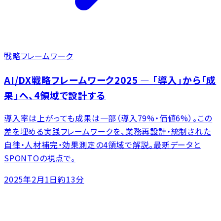
戦略フレームワーク
AI/DX戦略フレームワーク2025 ― 「導入」から「成
果」へ、4領域で設計する
導入率は上がっても成果は一部（導入79%・価値6%）。この
差を埋める実践フレームワークを、業務再設計・統制された
自律・人材補完・効果測定の4領域で解説。最新データと
SPONTOの視点で。
2025年2月1日
約13分