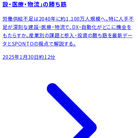
設・医療・物流」の勝ち筋
労働供給不足は2040年に約1,100万人規模へ。特に人手不
足が深刻な建設・医療・物流で、DX・自動化がどこに機会を
もたらすか。産業別の課題と参入・投資の勝ち筋を最新デー
タとSPONTOの視点で解説する。
2025年1月30日
約12分