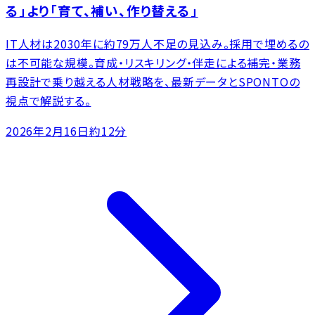
る」より「育て、補い、作り替える」
IT人材は2030年に約79万人不足の見込み。採用で埋めるの
は不可能な規模。育成・リスキリング・伴走による補完・業務
再設計で乗り越える人材戦略を、最新データとSPONTOの
視点で解説する。
2026年2月16日
約12分